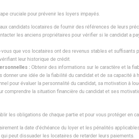
ape cruciale pour prévenir les loyers impayés.
x candidats locataires de fournir des références de leurs précéde
acter les anciens propriétaires pour vérifier si le candidat a pa
vous que vos locataires ont des revenus stables et suffisants po
érifiant leur historique de crédit.
ersonnelles :
Obtenir des informations sur le caractère et la fi
donner une idée de la fiabilité du candidat et de sa capacité à h
nel pour évaluer la personnalité du candidat, sa motivation à lo
r comprendre la situation financière du candidat et ses motivatio
tablir les obligations de chaque partie et pour vous protéger en 
airement la date d’échéance du loyer et les pénalités applicable
 qui peut dissuader les locataires de retarder leurs paiements.