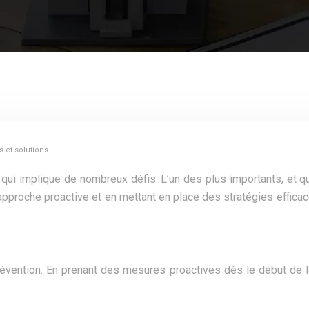
s et solutions
i implique de nombreux défis. L’un des plus importants, et qui
proche proactive et en mettant en place des stratégies efficace
évention. En prenant des mesures proactives dès le début de l