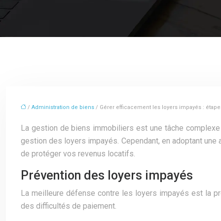
/
Administration de biens
/ Gérer efficacement les loyers impayés : étape
La gestion de biens immobiliers est une tâche complexe qu
gestion des loyers impayés. Cependant, en adoptant une ap
de protéger vos revenus locatifs.
Prévention des loyers impayés
La meilleure défense contre les loyers impayés est la pr
des difficultés de paiement.