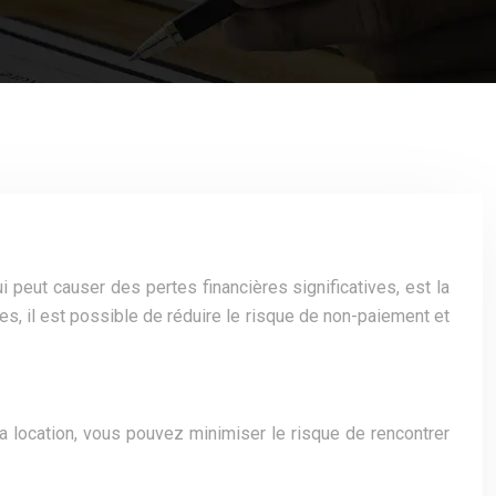
 peut causer des pertes financières significatives, est la
s, il est possible de réduire le risque de non-paiement et
a location, vous pouvez minimiser le risque de rencontrer