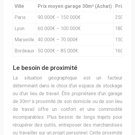
Ville
Prix moyen garage 30m² (Achat)
Prix moy
Paris
90 000€ – 150 000€
250€ – 4
Lyon
60 000€ – 100 000€
180€ – 3
Marseille
40 000€ – 70 000€
150€ – 2
Bordeaux
50 000€ – 85 000€
160€ – 2
Le besoin de proximité
La situation géographique est un facteur
déterminant dans le choix d’un espace de stockage
ou d’un lieu de travail. Être propriétaire d’un garage
de 30m² à proximité de son domicile ou de son lieu
de travail offre un confort et une commodité
incomparables. Plus besoin de longs trajets pour
récupérer des outils, entreposer des marchandises
ou travailler sur un projet personnel. Cette proximité