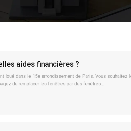
elles aides financières ?
t loué dans le 15e arrondissement de Paris. Vous souhaitez le r
agez de remplacer les fenêtres par des fenêtres…