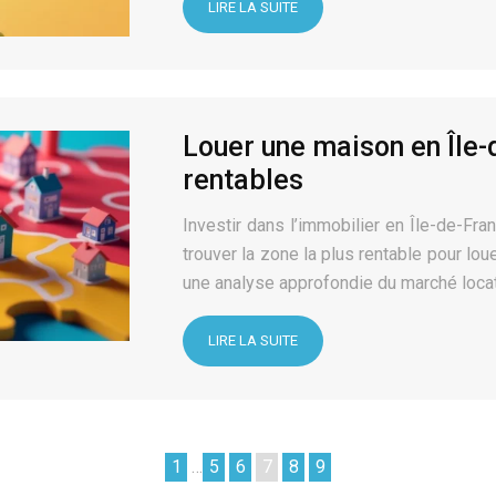
LIRE LA SUITE
Louer une maison en Île-d
rentables
Investir dans l’immobilier en Île-de-Fra
trouver la zone la plus rentable pour lo
une analyse approfondie du marché locati
LIRE LA SUITE
1
…
5
6
7
8
9